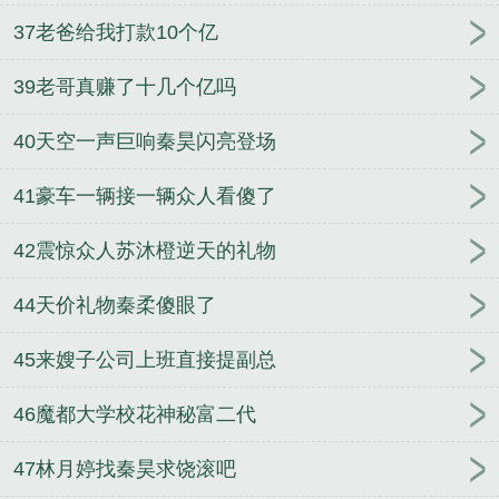
37老爸给我打款10个亿
39老哥真赚了十几个亿吗
40天空一声巨响秦昊闪亮登场
41豪车一辆接一辆众人看傻了
42震惊众人苏沐橙逆天的礼物
44天价礼物秦柔傻眼了
45来嫂子公司上班直接提副总
46魔都大学校花神秘富二代
47林月婷找秦昊求饶滚吧