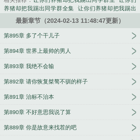
相关推荐：
让你们养猪却把我踢出同学群里
让你们
猪崽吧？算你投资的怎么样？二狗子：没钱啊，要不
养猪却把我踢出同学群全集
让你们养猪却把我踢出
给你买本母猪产后护理吧？秦昊：淑怡啊，我想回家
同学群免费
让你们养猪却把我踢出同学群无错字精
养猪。淑怡：你真没出息，居然回家养猪......
最新章节（2024-02-13 11:48:47更新）
校版
让你们养猪却把我踢出同学群最新
让你们养猪
《日更十万我成神作品》是让你们养猪却把我踢出同
却把我踢出同学群的英文
让你们养猪却把我踢出同
第895章 多了个干儿子
学群精心创作的军史类小说。
学群了
打造诸天仙秦
极品太子爷
予我昭昭意
禁
欲佛子疯魔失控
穿成痴傻小姐后我嫁给了未来权相
第894章 世界上最帅的男人
封清凝徐归远
战国藤原幕府
四合院：我要上山下
第893章 我绝不会输
乡
知否！从大娘子的妈宝男开始崛起
本仙在此
清
穿新还珠之这个反派我当定了
重生之校园特种兵
我
第892章 请你恢复桀骜不驯的样子
不爱妈妈
英雄与风月
洪荒之人族崛起
奴婢只愿待
在主子身边
替嫁真千金掉马后全网都炸了
水友
综
第891章 治标不治本
武：混迹武侠世界的我此次无敌
崛起，从分队留守
处开始
第890章 不好意思我说了算
第889章 你是故意来找茬的吧