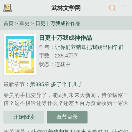
武林文学网
首页
> 军史 >
日更十万我成神作品
日更十万我成神作品
作者：
让你们养猪却把我踢出同学群
字数：235.4万字
状态：连载中
最新章节：
第895章 多了个干儿子
秦昊的手机变异了，能刷到未来大新闻，猪价猛涨三
倍？这不梭哈还等什么？还差五百万资金收购一家大
型养猪厂，秦昊打算给朋友们借一点。秦昊：老班长
开始阅读
章节目录
啊，我想回家养猪，要不要投资点？老班长：不好意
思，我刚买了法拉利。秦昊：二狗子，借500万买点