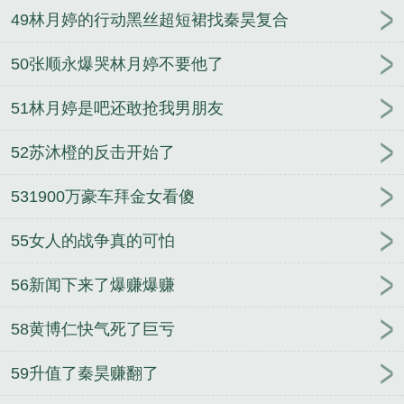
49林月婷的行动黑丝超短裙找秦昊复合
50张顺永爆哭林月婷不要他了
51林月婷是吧还敢抢我男朋友
52苏沐橙的反击开始了
531900万豪车拜金女看傻
55女人的战争真的可怕
56新闻下来了爆赚爆赚
58黄博仁快气死了巨亏
59升值了秦昊赚翻了