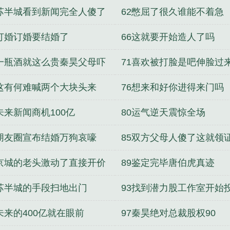
0苏半城看到新闻完全人傻了
62憋屈了很久谁能不着急
5订婚订婚要结婚了
66这就要开始造人了吗
0一瓶酒就这么贵秦昊父母吓
71喜欢被打脸是吧伸脸过
5这有何难喊两个大块头来
76想来和好你进得来门吗
未来新闻商机100亿
80运气逆天震惊全场
4朋友圈宣布结婚万狗哀嚎
85双方父母人傻了这就领
8京城的老头激动了直接开价
89鉴定完毕唐伯虎真迹
2苏半城的手段扫地出门
93找到潜力股工作室开始
6未来的400亿就在眼前
97秦昊绝对总裁股权90