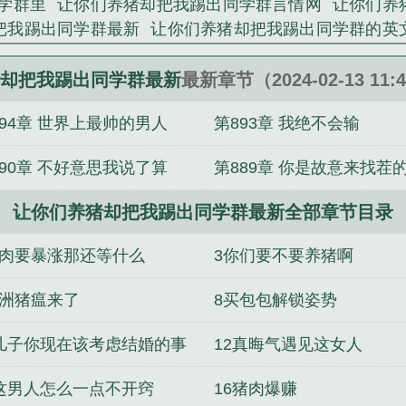
学群里
让你们养猪却把我踢出同学群言情网
让你们养
把我踢出同学群最新》是日更十万我成神精心创作的军
把我踢出同学群最新
让你们养猪却把我踢出同学群的英
开始崛起
战国藤原幕府
综武：混迹武侠世界的我此次
凝徐归远
水友
清穿新还珠之这个反派我当定了
崛起
却把我踢出同学群最新
最新章节（2024-02-13 11:
极品太子爷
四合院：我要上山下乡
打造诸天仙秦
予我
894章 世界上最帅的男人
第893章 我绝不会输
了
890章 不好意思我说了算
第889章 你是故意来找茬
让你们养猪却把我踢出同学群最新全部章节目录
猪肉要暴涨那还等什么
3你们要不要养猪啊
非洲猪瘟来了
8买包包解锁姿势
1儿子你现在该考虑结婚的事
12真晦气遇见这女人
了
5这男人怎么一点不开窍
16猪肉爆赚