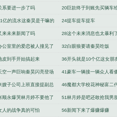
9关系要进一步了吗
20巨款终于到账先买辆车
爸
311亿的流水这秦昊是干嘛的
24提车提车提车
7又来未来新闻了吗
28这个未来消息也太暴利
1办公室里的爱恋被人撞见了
32白眼狼要请秦昊吃饭
5地皮到手开始搞起来
36开头就是10个亿这女朋
豪
0天空一声巨响秦昊闪亮登场
41豪车一辆接一辆众人看
5来嫂子公司上班直接提副总
46魔都大学校花神秘富二
0张顺永爆哭林月婷不要他了
51林月婷是吧还敢抢我男
5女人的战争真的可怕
56新闻下来了爆赚爆赚