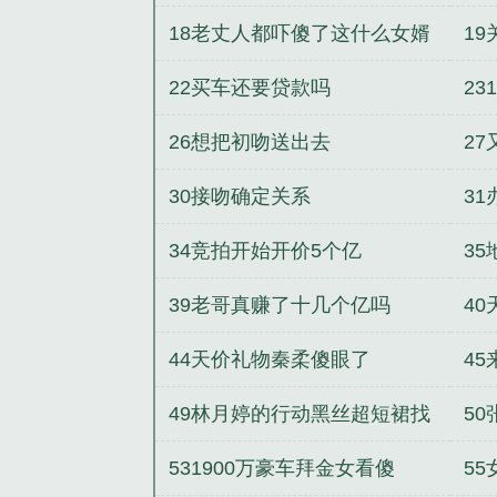
18老丈人都吓傻了这什么女婿
1
啊
22买车还要贷款吗
2
26想把初吻送出去
2
30接吻确定关系
3
34竞拍开始开价5个亿
3
39老哥真赚了十几个亿吗
4
44天价礼物秦柔傻眼了
4
49林月婷的行动黑丝超短裙找
5
秦昊复合
531900万豪车拜金女看傻
5