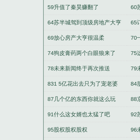
59升值了秦昊赚翻了
6
64苏半城驾到顶级房地产大亨
6
69放心房产大亨很温柔
7
傻
74狗皮膏药两个白眼狼来了
7
78未来新闻终于再次推送
79
831 5亿花出去只为了宠老婆
8
87几个亿的东西你就这么玩
8
91什么这女婿也太猛了吧
9
95股权股权股权
9