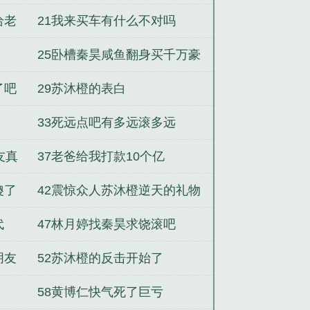
给老
21我来买车有什么不对吗
25卧槽秦昊咸鱼翻身买千万豪
车
了吧
29苏沐橙的表白
33死远点吧有多远滚多远
友真
37老爸给我打款10个亿
傻了
42震惊众人苏沐橙逆天的礼物
代
47林月婷找秦昊求饶滚吧
朋友
52苏沐橙的反击开始了
58黄博仁快气死了巨亏