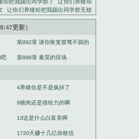
猪却把我踢出同学群了
让你们养猪却
史类小说。
文
让你们养猪却把我踢出同学群无错
无敌
穿成痴傻小姐后我嫁给了未来权
，从分队留守处开始
重生之校园特种
48:47更新）
昭昭意
英雄与风月
奴婢只愿待在主
第892章 请你恢复桀骜不驯的
样子
的吧
第888章 秦昊的排场
4养猪你是不是疯掉了
9猪肉还是很给力的啊
13这是什么白富美啊
1720天赚十几亿你敢信