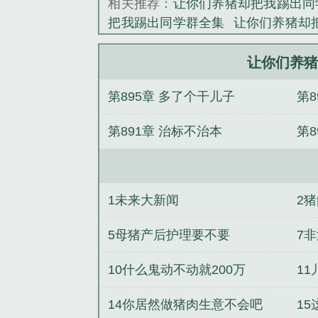
相关推荐：
让你们养猪却把我踢出同
《让你们养猪却
把我踢出同学群全集
让你们养猪却
字精校版
知否！从大娘子的妈宝男
相
洪荒之人族崛起
本仙在此
封清
让你们养猪
兵
我不爱妈妈
禁欲佛子疯魔失控
第895章 多了个干儿子
第
子身边
替嫁真千金掉马后全网都炸
第891章 治标不治本
第
1未来大新闻
2
5母猪产后护理要不要
7
10什么鬼动不动就200万
1
情
14你居然做猪肉生意不会吧
1