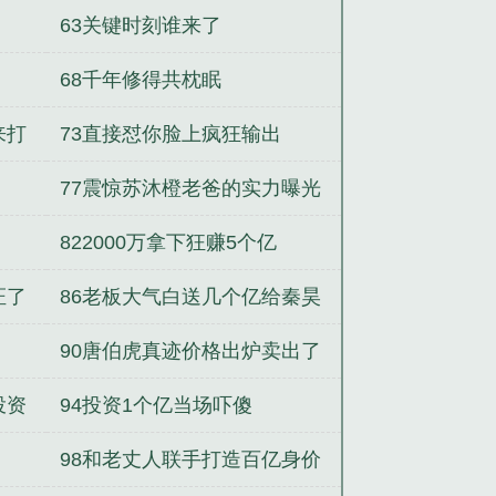
63关键时刻谁来了
68千年修得共枕眠
来打
73直接怼你脸上疯狂输出
77震惊苏沐橙老爸的实力曝光
822000万拿下狂赚5个亿
证了
86老板大气白送几个亿给秦昊
90唐伯虎真迹价格出炉卖出了
天价
投资
94投资1个亿当场吓傻
98和老丈人联手打造百亿身价