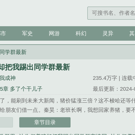
都市
军史
网游
科幻
灵异
其
同学群最新
却把我踢出同学群最新
我成神
235.4万字 | 连载
95章 多了个干儿子
最后更新：2024-02-
了，能刷到未来大新闻，猪价猛涨三倍？这不梭哈还等
给朋友们借一点。秦昊：老班长啊，我想回家养猪，要
昊：二狗子，借500万买点猪崽吧？算你投资的怎么样
章节目录
昊：淑怡啊，我想回家养猪。淑怡：你真没出息，居然回家养猪