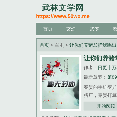
武林文学网
https://www.50wx.me
首页
玄幻
武侠
首页
> 军史 >
让你们养猪却把我踢出
让你们养猪
作者：
日更十万
最新章节：
第8
秦昊的手机变异
猪厂，秦昊打算
买了法拉利。秦
开始阅读
产后护理吧？秦