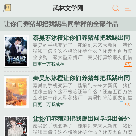
武林文学网
让你们养猪却把我踢出同学群的全部作品
秦昊苏沐橙让你们养猪却把我踢出同
学群免费阅读全文
秦昊的手机变异了，能刷到未来大新闻，猪价
猛涨三倍？这不梭哈还等什么？还差五百万资
金收购一家大型养猪厂，秦昊打算给朋友们借
一点。秦昊老班长啊，我想回家养猪，要不要
日更十万我成神
0万
投资点？老班长不好意思，我刚买了法拉利。
秦昊二狗子，借500万买点......
秦昊苏沐橙让你们养猪却把我踢出同
学群全文免费阅读大结局
秦昊的手机变异了，能刷到未来大新闻，猪价
猛涨三倍？这不梭哈还等什么？还差五百万资
金收购一家大型养猪厂，秦昊打算给朋友们借
一点。秦昊老班长啊，我想回家养猪，要不要
日更十万我成神
0万
投资点？老班长不好意思，我刚买了法拉利。
秦昊二狗子，借500万买点......
让你们养猪却把我踢出同学群出番外
了吗
秦昊的手机变异了，能刷到未来大新闻，猪价
猛涨三倍？这不梭哈还等什么？还差五百万资