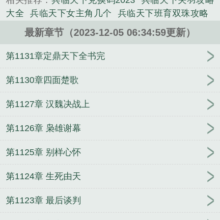
相关推荐：
兵临天下兑换码2023
兵临天下关羽攻略
《兵临天下新区活动顺序表》是高月精心创作的军史
大全
兵临天下女主角几个
兵临天下班育双珠攻略
类小说。
兵临天下套装大全图鉴
三国兵临天下0.1折
兵临天
最新章节（2023-12-05 06:34:59更新）
下高月
三国之兵临天下
兵临天下电影
兵临天下五
合活动图片大全
兵临天下电影在线观看
兵临天下攻
第1131章定鼎天下全书完
略大全详解
兵临天下貂蝉攻略
兵临天下神马云禄攻
略
三国兵临天下app
兵临天下手游
兵临天下武将
第1130章四面楚歌
搭配最新版本
兵临天下董白培养攻略
兵临天下电影
第1127章 汉魏决战上
免费观看
兵临天下剧本杀
兵临天下圣觉醒最新版本
更新内容
兵临天下孙尚香攻略
兵临天下打一准确生
第1126章 枭雄谢幕
肖
兵临天下神将推荐
兵临天下什么意思
兵临天下
的兵什么意思
兵临天下神将拍卖顺序
兵临城下打一
第1125章 别样心怀
正确生肖
兵临天下攻略
兵临天下部落冲突
兵临天
下神将一览表
兵临天下下一句
兵临天下战队
兵临
第1124章 生死由天
天下八合圣觉醒
兵临天下最厉害武将
三国兵临天
下
微信三国兵临天下app
兵临天下8合
高月兵临天
第1123章 最后谈判
下
兵临天下的意思
兵临天下怎么打
三国兵临天下