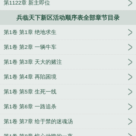
第1122章 新主即位
破解版无限黄金
兵临天下活动顺序表
兵临天下张琪
瑛
兵临天下氪金顶级阵容
兵临天下不慌张
兵临天
兵临天下新区活动顺序表全部章节目录
下笔趣阁
兵临天下公益服最新版本更新内容
兵临天
下赵云攻略
北凉悍刀行
兵临天下公益服
兵临天下
第1卷 第1章 绝地求生
诸葛果攻略
兵临天下神张辽
兵临城下免费完整版在
线观看
兵临天下七星灯对应宝物
兵临天下演员表
第1卷 第2章 一辆牛车
三国群英传之兵临天下
兵临天下33集免费观看
君临
天下之逐鹿三国官网
铁骑风云传奇
三国兵临天下贴
第1卷 第3章 天大的赌注
吧
三国兵临天下手游官方
兵临天下神将顺序
兵临
第1卷 第4章 再陷困境
天下2026兑换码
兵临天下破解版无限黄金
兵临天下
2
兵临天下2026换码
名扬天下
兵临天下百度百科
第1卷 第5章 生死一线
兵临天下关银屏最强搭配
兵临天下倍数一览表
兵临
天下游戏
壮志凌云报家国打一肖
兵临天下app
兵
第1卷 第6章 一路追杀
临天下董白攻略
兵临城下
兵临天下电视剧情
兵临
天下电视剧
三国群英之兵临天下
兵临天下手游攻
第1卷 第7章 给于禁的迷魂汤
略
兵临天下免费阅读
兵临天下的兑换码大全
兵临
天下鲍三娘攻略
兵临天下TXT
兵临天下最强英雄排