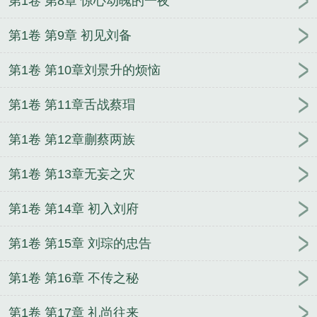
第1卷 第8章 惊心动魄的一夜
名
兵临天下兑换码
重生三国之兵临天下
兵临天下
周瑜攻略最新版
海南惠莱网络科技有限公司三国兵
第1卷 第9章 初见刘备
临天下
兵临天下是成语吗
兵临天下是什么生肖
兵
第1卷 第10章刘景升的烦恼
临天下片段
兵临天下app官网
兵临天下什么意思
啊
兵临天下新区活动顺序表
兵临天下一合活动表
第1卷 第11章舌战蔡瑁
兵临天下0.1折
兵临天下是什么意思
三国兵临天下
攻略
兵临天下新区活动图
兵临天下破解版
留里克
第1卷 第12章蒯蔡两族
的崛起
奸臣之妻
战国大魏王
第一女婿
重生成残
王心尖宠
全球末日：我能统御亿万怪物！
被全家读
第1卷 第13章无妄之灾
心后，假千金成了团宠
全网爆红！团宠小人参三岁
半
恋战星梦
遇鬼的日子
盛世王宠：卧底太子妃
第1卷 第14章 初入刘府
重生日常修仙
全球进入数据化
迪迦的传说
异能痞
第1卷 第15章 刘琮的忠告
妃：拐个夫君去见鬼
我真没想结婚啊
女总裁的护花
高手
超级兵王（步千帆作品）
荒诞推演游戏
全民
第1卷 第16章 不传之秘
领主：无敌从召唤女帝开始
第1卷 第17章 礼尚往来