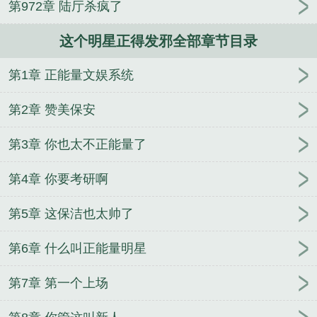
第972章 陆厅杀疯了
得发邪顶点中文
这个明星正得发邪123读书网
这个
明星正得发邪完整版免费
这个明星正得发邪最新
这
这个明星正得发邪全部章节目录
个明星正得发邪在线无弹窗
这个明星正得发邪无错
这个明星正得发邪txt
这个明星正得发邪手打无错字
第1章 正能量文娱系统
版
这个明星正得发邪全本免费
这个明星正得发邪完
结免费
这个明星正得发邪免费阅读无弹窗
这个明星
第2章 赞美保安
正得发邪篱笆好
这个明星正得发邪无弹窗笔趣阁
这
个明星正得发邪最新章节笔趣阁
这个明星正得发邪
第3章 你也太不正能量了
百度
这个明星正得发邪阅读
这个明星正得发邪无弹
第4章 你要考研啊
窗阅读
这个明星正得发邪零点
这个明星正得发邪奇
书网
这个明星正得发邪百度百科
这个明星正得发邪
第5章 这保洁也太帅了
txt全文免费阅读
这个明星正得发邪女主是谁
这个明
星正得发邪TXT免费
这个明星正得发邪全本完结免
第6章 什么叫正能量明星
费
这个明星正得发邪笔趣阁最新
这个明星正得发邪
笔趣阁在线
这个明星正得发邪在线阅读免费
这个明
第7章 第一个上场
星正得发邪最新章节免费
这个明星正得发邪笔趣阁
txt
这个明星正得发邪在线阅读
这个明星正得发邪最