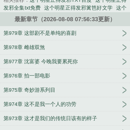
相关推荐：
这个明星正得发邪TXT百度
这个明星正得
发邪全集txt免费
这个明星正得发邪篱笆好文学
这个
明星正得发邪笔趣阁
这个明星正得发邪笔趣阁无弹
最新章节（2026-08-08 07:56:33更新）
窗最新章节
这个明星正得发邪原著
这个明星正得发
邪全文免费阅读软件
这个明星正得发邪起点
这个明
第979章 这部剧不是单纯的喜剧
星正得发邪全文
这个明星正得发邪女主
这个明星正
得发邪笔趣阁免费阅读无弹窗
这个明星正得发邪笔
第978章 雌雄双煞
趣阁无弹窗
这个明星正得发邪全文免费阅读
这个明
第977章 沈富婆 今晚我要累死你
星正得发邪作者冥王星话事人
这个明星正得发邪冥
王星话事人
这个明星正得发邪无错无弹窗
这个明星
第976章 拍一部电影
正得发邪TXT
这个明星正得发邪 冥王星话事人
这个
明星正得发邪最新章节
这个明星正得发邪笔趣阁最
第975章 奇妙游系列目
新章节TXT
这个明星正得发邪txt百度资源
这个明星
正得发邪 无错
这个明星正得发邪免费
这个明星正
第974章 这不是我一个人的功劳
得发邪最新章节更新
这个明星正得发邪笔趣阁无错
版
这个明星正得发邪笔趣阁免费阅读
这个明星正得
第973章 这才是我们的传统日该有的样子
发邪免费阅读
这个明星正得发邪无弹窗
这个明星正