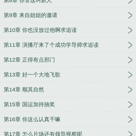
第8章 你管这叫新人
新章节在线阅读
这个明星正得发邪的英文
重生的猫
警长
柯南世界的间谍日常
面壁者，但元婴期
末法
第9章 来自姐姐的邀请
天地长生仙
万剑归宗！
长津湖：从新兴里打到汉
第10章 你也没放过他啊求追读
城
一人之下，你的逆生通天了？
明末：我崇祯摆烂
怎么了？！
这个反派过于有人气
糟糕！她们好像都
第11章 演播厅来了个成功学导师求追读
不正常！
食恐
从大金刚神力开始纵横诸天
电子哪
吒
人在高武，言出法随
美漫：家父超人，我只是
第12章 正得有点邪门
NPC？
蓝卡星空
瘤剑仙
我具现了蜀山游戏
她被
赶出侯府后
天灾巨龙，从培养骑士家族开始
第13章 好一个大地飞歌
第14章 顺其自然
第15章 国运加持抽奖
第16章 你这么认真干嘛
第17章 怎么片场还有领导视察呢