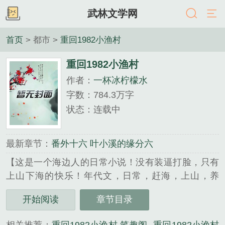
武林文学网
首页
> 都市 >
重回1982小渔村
重回1982小渔村
作者：
一杯冰柠檬水
字数：784.3万字
状态：连载中
最新章节：
番外十六 叶小溪的缘分六
【这是一个海边人的日常小说！没有装逼打脸，只有
上山下海的快乐！年代文，日常，赶海，上山，养
娃，家长里短，不喜勿入，勿喷！】叶耀东只是睡不
开始阅读
章节目录
着觉，想着去甲板上吹吹风，尿个尿，没想到掉海里
回到了1982年。还是那个熟悉的小渔村，只是他已经