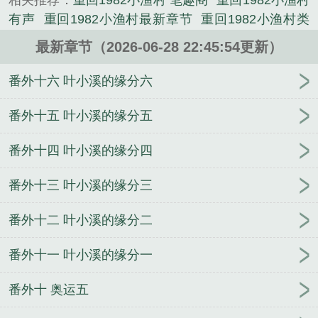
相关推荐：
重回1982小渔村 笔趣阁
重回1982小渔村
不是年轻时候的他了。混账了半辈子，这回他想好好
有声
重回1982小渔村最新章节
重回1982小渔村类
来过的，只是怎么一个个都不相信呢……上辈子没出
似的
重回1982小渔村贴吧
重回1982小渔村 一杯冰
息，这辈子他也没什么大理想大志向，只想挽回遗
最新章节（2026-06-28 22:45:54更新）
柠檬水
重回1982小渔村百度
重回1982小渔村123读
憾，跟老婆好好过日子，一家子平安喜乐就好。...
书网
江尘夏蕊儿
重生之凰斗
妖王悍后
神偷囧妃
番外十六 叶小溪的缘分六
《重回1982小渔村》是一杯冰柠檬水精心创作的都市
梦来运转
秦陌叶豪
沉醉不醒
舅舅快认错，妈咪才
类小说。
是真千金
小心肝
郡主三休夫
舅舅快认错妈咪才是
番外十五 叶小溪的缘分五
真千金小说
疯了吧！你管这叫辅助？江尘夏蕊儿
我
番外十四 叶小溪的缘分四
一个治疗术下去你可能会死江尘夏蕊儿
华裳
锦绣双
城
秦画眉
替身受辞职之后
特立独行的影帝
一碗
番外十三 叶小溪的缘分三
玉米粥
舅舅快认错妈咪才是真千金最新章节
番外十二 叶小溪的缘分二
番外十一 叶小溪的缘分一
番外十 奥运五