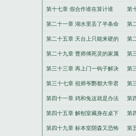
第十七章 假合作谁在算计谁
第
第二十一章 湖水里丢了半条命
第
第二十五章 天台上只能来硬的
第
第二十九章 曹师傅死灵的家属
第
第三十三章 再上门一钩子解决
第
第三十七章 祖师爷酆都大帝君
第
第四十一章 鸡和兔这就是办法
第
第四十五章 解刨室藏身在桌下
第
第四十九章 标本室阴森又恐怖
第