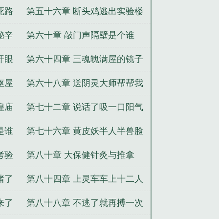
死路
第五十六章 断头鸡逃出实验楼
秘辛
第六十章 敲门声隔壁是个谁
开眼
第六十四章 三魂魄满屋的镜子
妪屋
第六十八章 送阴灵大师帮帮我
隍庙
第七十二章 说话了吸一口阳气
是谁
第七十六章 黄皮妖半人半兽脸
考验
第八十章 大保健针灸与推拿
绪了
第八十四章 上灵车车上十二人
来了
第八十八章 不逃了就再搏一次