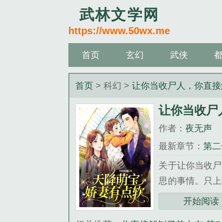
武林文学网
https://www.50wx.me
首页
玄幻
武侠
首页
> 科幻 >
让你当收尸人，你直接
让你当收尸
作者：
夜无声
最新章节：
第二
关于让你当收尸
思的事情。只上
人求救的大鲢鱼
开始阅读
《让你当收尸人