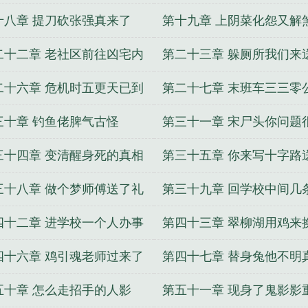
十八章 提刀砍张强真来了
第十九章 上阴菜化怨又解
二十二章 老社区前往凶宅内
第二十三章 躲厕所我们来
二十六章 危机时五更天已到
第二十七章 末班车三三零
三十章 钓鱼佬脾气古怪
第三十一章 宋尸头你问题
三十四章 变清醒身死的真相
第三十五章 你来写十字路
三十八章 做个梦师傅送了礼
第三十九章 回学校中间几
四十二章 进学校一个人办事
第四十三章 翠柳湖用鸡来
四十六章 鸡引魂老师过来了
第四十七章 替身兔他不明
五十章 怎么走招手的人影
第五十一章 现身了鬼影影