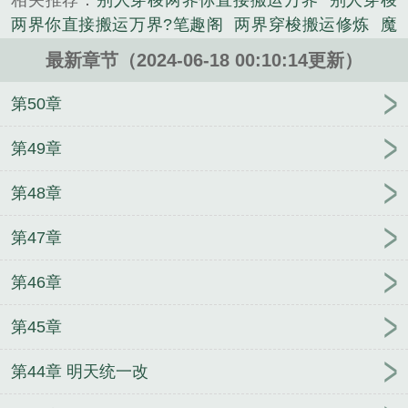
相关推荐：
别人穿梭两界你直接搬运万界
别人穿梭
界，御兽师可以契约宠物作战，宠物有不同的血脉资
两界你直接搬运万界?笔趣阁
两界穿梭搬运修炼
魔
质——普通、稀有、超凡、传奇、史诗、传说、神
劫临
容霜闻璟
原来爱你这么伤
所爱隔山海
全章
话……】【……】【搜索到新位面——颜值大陆】
最新章节（2024-06-18 00:10:14更新）
阅读上嫁
修仙悍匪
每个世界都在被鬼怪们求抱抱
【颜值大陆，帅者为尊。有美人一笑山河变，有靓仔
完整文本重生之薄凉侍卫的刁蛮小妖精
随军替婚我
第50章
回眸天地惊……】【已搜索到世界】【斗气大陆】
不嫁，转头闪婚年轻首长优质全文阅读
畅读全文末
【末法时代】【巫师世界】【马气大陆】【女巫世
日求生：生存与希望的挣扎
穿越后带娃和他爸躺平
第49章
界】【神祇世界】【魔法世界】【儒道世界】【序列
了
说好随机转生，你八岁创法成道？
给古人直播美
世界】【转职……】【英灵……】【蛊……】
第48章
食，他们都馋疯了
斗罗：暗裔剑魔，我是千仞雪义
【……】...
兄
畅销巨著嫡女倾城，傲娇世子总想入赘侯门
我在
《别人穿梭两界，你直接搬运万界？》是废材流精心
第47章
天庭搞直播，不信就断你姻缘
行走到宇宙尽头
一人
创作的玄幻类小说。
之下：我在现代重建三一门
完整文集末日求生：生
第46章
存与希望的挣扎
全文阅读我多想说我爱你
第45章
第44章 明天统一改