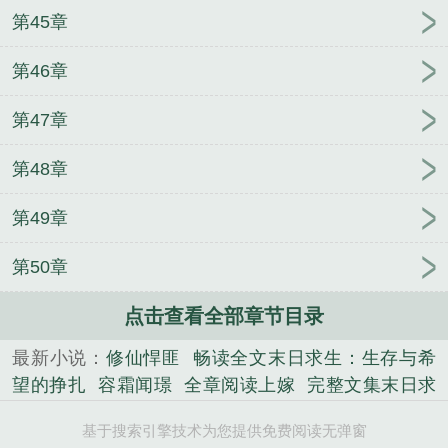
第45章
第46章
第47章
第48章
第49章
第50章
点击查看全部章节目录
最新小说：
修仙悍匪
畅读全文末日求生：生存与希
望的挣扎
容霜闻璟
全章阅读上嫁
完整文集末日求
生：生存与希望的挣扎
行走到宇宙尽头
随军替婚我
基于搜索引擎技术为您提供免费阅读无弹窗
不嫁，转头闪婚年轻首长优质全文阅读
每个世界都