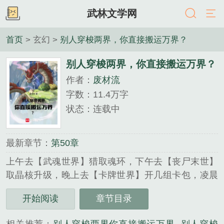
武林文学网
首页
> 玄幻 >
别人穿梭两界，你直接搬运万界？
别人穿梭两界，你直接搬运万界？
作者：
废材流
字数：11.4万字
状态：连载中
最新章节：
第50章
上午去【武魂世界】猎取魂环，下午去【丧尸末世】
取晶核升级，晚上去【卡牌世界】开几组卡包，凌晨
去【废土位面】带玩家开荒。万界搬运工的一天就是
开始阅读
章节目录
这么的朴实无华，且枯燥——【正在搜索中】【搜索
到新位面——御兽世界】【这是以御兽为主流的世