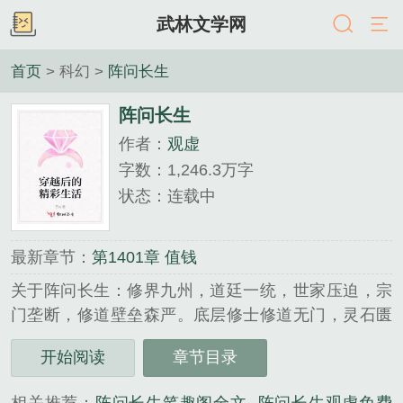
武林文学网
首页
> 科幻 >
阵问长生
阵问长生
作者：
观虚
字数：1,246.3万字
状态：连载中
最新章节：
第1401章 值钱
关于阵问长生：修界九州，道廷一统，世家压迫，宗
门垄断，修道壁垒森严。底层修士修道无门，灵石匮
乏，度日维艰。十岁的墨画，先天体弱，散修出身，
开始阅读
章节目录
家境贫寒。即便苦心修炼，终其一生，可能也只是一
个卑微如蝼蚁的炼气修士。直到他的识海中，出现了