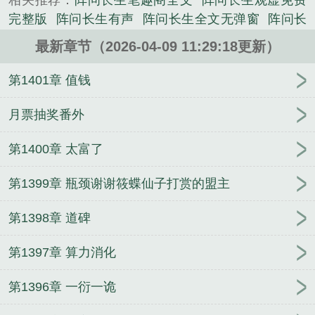
相关推荐：
阵问长生笔趣阁全文
阵问长生观虚免费
一块道碑。可以领悟天道阵法，无限增强神识。墨画
完整版
阵问长生有声
阵问长生全文无弹窗
阵问长
将借道碑，破碎修道壁垒，铸就无上神识，彻悟仙道
生TXT无错字
阵问长生 观虚
阵问长生 笔趣阁
阵问
阵法，问鼎长生大道……...
最新章节（2026-04-09 11:29:18更新）
长生顶点
阵问长生TXT八零
阵问长生观虚
阵问长
《阵问长生》是观虚精心创作的科幻类小说。
生笔趣阁免费
阵问长生txt奇书网
阵问长生TXT免
第1401章 值钱
费
阵问长生全文免费阅读
阵问长生百度百科
阵问
长生好看吗
阵问长生精校版
阵问长生飞阅
阵问长
月票抽奖番外
生txt
阵问长生笔趣阁
阵问长生起点
阵问长生在线
第1400章 太富了
无弹窗
阵问长生类似
阵问长生免费全文
阵问长生
TXT
阵问长生TXT全本
武林秘闻
穿越之巧媳当家
第1399章 瓶颈谢谢筱蝶仙子打赏的盟主
我家怪兽初长成
超神级科技帝国
李无双崔钰
虫临
暗黑
天命基因
快穿之花样男神么么哒
我为王者我
第1398章 道碑
荣耀
从斗罗开始猎杀主角
千秋魔业
精灵之外挂大
师
大明：混在北平当知县
中古战锤：召唤魔兽三国
第1397章 算力消化
瓦洛兰
与心爱的人共同度过的19个星期
分身投胎万
界
兽世逮捕令:小萌宠,别跑!
总裁的偷心小妻
快穿:
第1396章 一衍一诡
腹黑男神,万千宠
美女的龙战强护