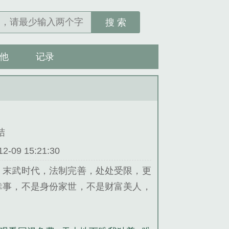
搜 索
他
记录
结
09 15:21:30
，末武时代，法制完善，处处受限，更
幸事，不是身份家世，不是财富美人，