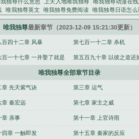
唯我独尊什么意思
上天入地唯我独尊
唯我独尊动漫在线
线
唯我独尊英文
唯我独尊免费阅读
唯我独尊日语怎么
我独尊打一数字
唯我独尊李仲久无绳蹦极
唯我独尊线 
打一个生肖
五条悟天上天下唯我独尊
唯我独尊的动物找
唯我独尊
最新章节（2023-12-09 15:21:30更新）
意思解释
唯我独尊百度百科
唯我独尊李仲久韩剧
唯
八百四十二章 风暴
第七百一十二章 杀机
尊的女人性格
唯我独尊是成语吗
唯我独尊和惟我独尊的
指什么生肖
唯我独尊打一个最佳生肖
唯我独尊轩辕战天
六百一十七章 一并娶了就是
第五百九十章 以彼之道还
肖
唯我独尊女主
唯我独尊的人是什么人
唯我独尊的霸
破解版
唯我独尊海龙
唯我独尊短剧免费观看
唯我独
唯我独尊全部章节目录
身
尊短剧免费观看完整视频
唯我独尊的英文
唯我独尊是褒
个大宋不一样
阴影之外
诡电脑
太古第一仙
重生之官
二章 先天紫气诀
第三章 运气
9做汽车巨头
主角姚守宁陆执
名侦探世界的警探
重生
科学
杀穿美恐从致命弯道开始
空港喵影
东京神明只
六章 秦宏远
第七章 家主之威
十章 亲事
第十一章 上官诗雨
十四章 一触即发
第十五章 秦家的反应