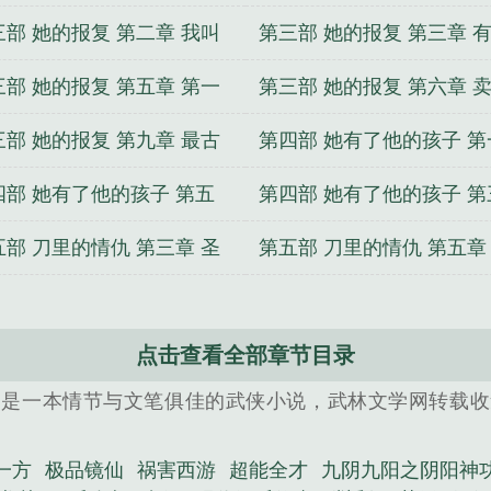
王老先生
三部 她的报复 第二章 我叫
第三部 她的报复 第三章 
铃
值的死人
三部 她的报复 第五章 第一
第三部 她的报复 第六章 
接触
蛋的老太婆
三部 她的报复 第九章 最古
第四部 她有了他的孩子 第
的欲望
章 又见吸血鬼
四部 她有了他的孩子 第五
第四部 她有了他的孩子 第
 傅红雪的家
章 有了你的孩子
五部 刀里的情仇 第三章 圣
第五部 刀里的情仇 第五章
峰上的传说
铃的情
点击查看全部章节目录
，是一本情节与文笔俱佳的武侠小说，武林文学网转载收
一方
极品镜仙
祸害西游
超能全才
九阴九阳之阴阳神