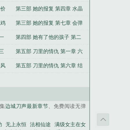
的意
有价
第三部 她的报复 第四章 水晶
世界
卖鸡
第三部 她的报复 第七章 会弹
弦乐的猴子
一
第四部 她有了他的孩子 第二
章 荆无命的十九年
三
第五部 刀里的情仇 第一章 六
角亭里的决斗
 风
第五部 刀里的情仇 第六章 结
束
集
边城刀声最新章节
、免费阅读无弹
功
无上永恒
法相仙途
满级女主在女