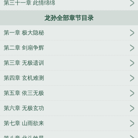
第三十一章 此情绵绵
意思
电视剧龙子龙孙
龙孙是竹吗
龙孙子是麒麟
龙孙楠
龙孙归来短剧免费观看全集
龙孙楠歌词原
龙孙全部章节目录
文
龙孙典故
龙孙王座
龙孙龙孙打一最佳生肖
龙
孙是什么生肖
龙孙图片
龙孙指的是
龙孙和凤池指
第一章 极大隐秘
什么
龙孙绕凤池是什么
龙孙春吐一尺芽
龙孙为什
么是竹笋
龙孙穿破
最佳解释
龙孙悟空怎么画图
第二章 剑扇争辉
片
龙孙的正确解释
紫锦包玉离泥沙翻译
龙孙楠春
晚
龙孙绕凤池打一生肖
龙孙竹
龙孙向龙公的葬法
第三章 无极遗训
吉凶
龙孙楠张杰春晚歌词
龙孙楠张杰歌词
龙孙脱
第四章 玄机难测
颖的意思是什么
龙孙龙孙打一准确动物
龙孙是什么
的别称
费翔龙子龙孙
龙孙王座朝鲜
龙孙归来
龙
第五章 依三无极
孙悟空图片大全
龙孙是指
龙孙楠张杰
龙孙十二
(王)尽
龙孙指的是谁
龙孙向龙子
龙孙脱颖
龙孙楠
第六章 无极玄功
的歌词
龙孙向龙子吉正确答案
龙孙的拼音
龙王爷
的后代龙子龙孙
翠莲曲
兰陵七剑
新月美人刀
九
第七章 山雨欲来
转箫
东风传奇
引剑珠
金缕甲-秋水寒
一剑荡魔
白衣紫电
玉辟邪
旋风花
一剑小天下
紫玉香
一剑