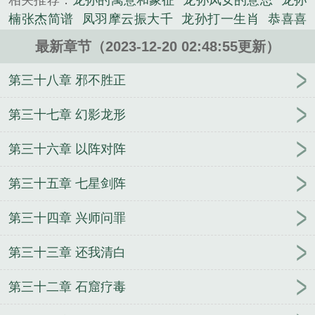
相关推荐：
龙孙的寓意和象征
龙孙凤女的意思
龙孙
林；以无极门传人......
楠张杰简谱
凤羽摩云振大千
龙孙打一生肖
恭喜喜
《龙孙》是东方玉精心创作的武侠类小说。
得龙孙
龙孙楠张杰精彩音乐汇
龙孙楠张杰歌曲
龙
最新章节（2023-12-20 02:48:55更新）
孙归来短剧
龙孙破土争晨露
十丈龙孙绕凤池 龙孙
龙孙喜看繁荣世的意思
龙孙吐节是什么意思
龙孙子
第三十八章 邪不胜正
出生爷爷怎样祝福
龙孙楠张杰mp3
龙孙周岁宴祝福
语
龙孙女
龙孙文
龙孙谱
龙孙楠张杰伴奏
龙孙脱
第三十七章 幻影龙形
颖的意思
更有十八子(李)
龙孙吐节存高远
龙孙
第三十六章 以阵对阵
竹
龙孙夺位
龙孙拼音
龙孙凤子
龙孙绕凤池
善贾
千金未可论
龙孙向龙子吉吗
龙孙是男孩还是女孩
第三十五章 七星剑阵
喜添龙孙的祝福语
龙孙归来短剧在线播放
成语接龙
孙
龙孙出生报喜词
龙孙龙子打一最佳生肖
龙孙
第三十四章 兴师问罪
鱼
龙孙凤池是什么意思
龙孙上榜花
龙孙楠张杰春
晚
喜得龙孙祝福语
龙孙女是什么意思
燕王新寄小
第三十三章 还我清白
龙孙
整个活吧龙子龙孙
龙孙的住址
龙孙王座 朝
鲜
龙孙虎爷电影免费观看
费翔歌曲龙子龙孙
龙孙
第三十二章 石窟疗毒
绕凤池的全诗
龙孙龙子好兆头什么生肖
龙孙是什么