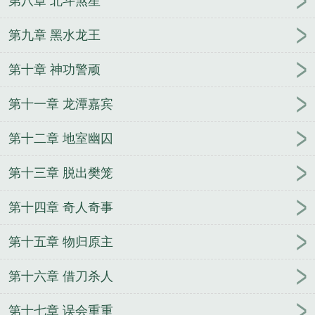
第八章 北斗煞星
破天骄
剑气腾空
北山惊龙
纵鹤擒龙
彩虹剑
一代
至尊
武林玺
第九章 黑水龙王
第十章 神功警顽
第十一章 龙潭嘉宾
第十二章 地室幽囚
第十三章 脱出樊笼
第十四章 奇人奇事
第十五章 物归原主
第十六章 借刀杀人
第十七章 误会重重