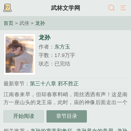
武林文学网
首页
> 武侠 >
龙孙
龙孙
作者：
东方玉
字数：17.9万字
状态：已完结
最新章节：
第三十八章 邪不胜正
江南春来早，但却春寒料峭，雨丝洒洒有声！这是南
方一座山头的龙王庙，此时，庙的神像后面走出一个
身材矮小、神情猥琐、缩着头，耸着肩的糟老头来，
开始阅读
章节目录
故事便从这里开始，主人翁方振玉也在这里展开了踏
入江湖的首次较量。他以一柄通天犀角摺扇，威震武