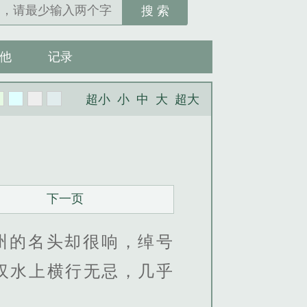
搜 索
他
记录
超小
小
中
大
超大
下一页
州的名头却很响，绰号
汉水上横行无忌，几乎