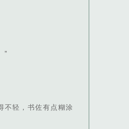
。”
得不轻，书佐有点糊涂