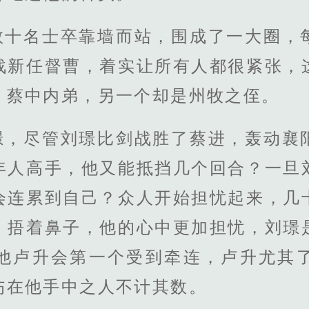
数十名士卒靠墙而站，围成了一大圈，
战新任督曹，着实让所有人都很紧张，
、蔡中内弟，另一个却是州牧之侄。
璟，尽管刘璟比剑战胜了蔡进，轰动襄
年人高手，他又能抵挡几个回合？一旦
会连累到自己？众人开始担忧起来，几
，捂着鼻子，他的心中更加担忧，刘璟
他卢升会第一个受到牵连，卢升尤其
伤在他手中之人不计其数。