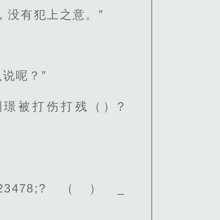
，没有犯上之意。”
说呢？”
璟被打伤打残（）?
102;&23478;?（）_