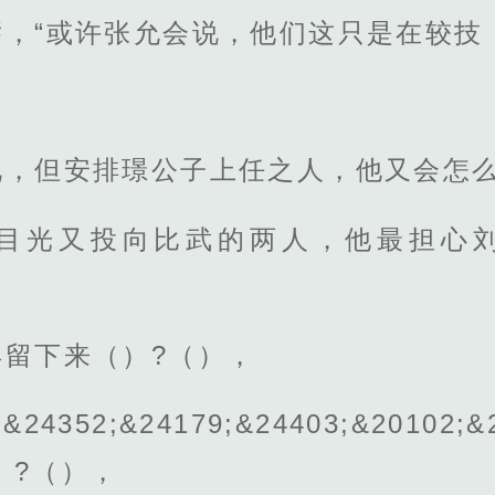
，“或许张允会说，他们这只是在较技
说，但安排璟公子上任之人，他又会怎么
目光又投向比武的两人，他最担心刘
留下来（）?（），
6;&24352;&24179;&24403;&20
（）?（），