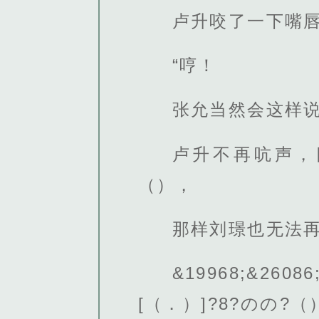
卢升咬了一下嘴唇
“哼！
张允当然会这样
卢升不再吭声，
（），
那样刘璟也无法再
&19968;&2608
[（．）]?8?のの?