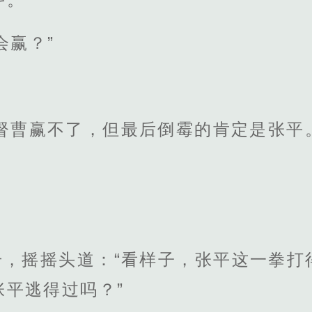
会赢？”
。
督曹赢不了，但最后倒霉的肯定是张平
。
升，摇摇头道：“看样子，张平这一拳打
张平逃得过吗？”