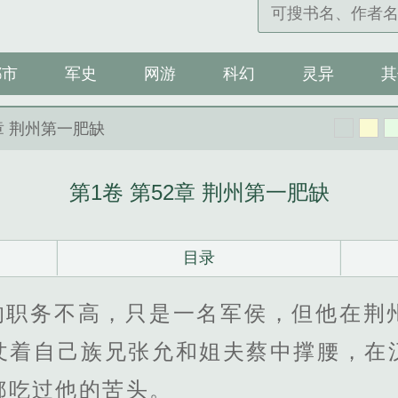
都市
军史
网游
科幻
灵异
其
2章 荆州第一肥缺
第1卷 第52章 荆州第一肥缺
目录
的职务不高，只是一名军侯，但他在荆
仗着自己族兄张允和姐夫蔡中撑腰，在
都吃过他的苦头。