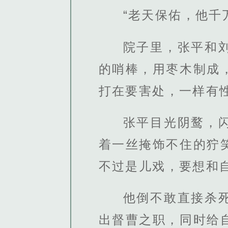
“老天保佑，他千
院子里，张平和
的哨棒，用枣木制成
打在要害处，一样有
张平目光阴鹜，
着一丝掩饰不住的狞
不过是儿戏，要想和
他倒不敢直接杀
出督曹之职，同时给