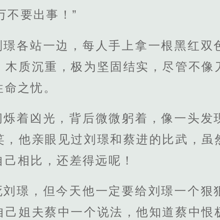
万不要出事！”
刘璟各站一边，每人手上拿一根黑红双
，木质沉重，极为坚固结实，尽管不像
性命之忧。
闪烁着凶光，背后微微躬着，像一头发
笑，他亲眼见过刘璟和蔡进的比武，虽
自己相比，还差得远呢！
死刘璟，但今天他一定要给刘璟一个狠
自己姐夫蔡中一个说法，他知道蔡中恨