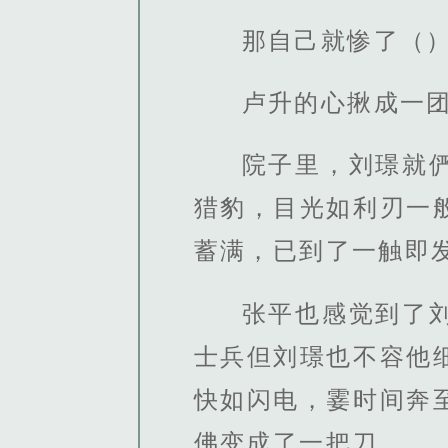
那自己就惨了（）
卢升的心揪成一
院子里，刘璟就
猎豹，目光如利刃一
蓄满，已到了一触即
张平也感觉到了
士兵但刘璟也不容他
快如闪电，霎时间奔
佛变成了一把刀。