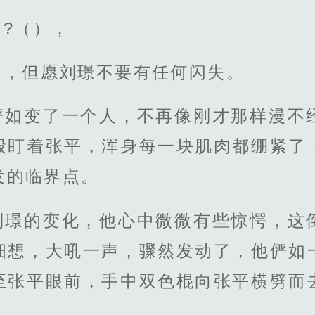
?（），
团，但愿刘璟不要有任何闪失。
俨如变了一个人，不再像刚才那样漫不
般盯着张平，浑身每一块肌肉都绷紧了
发的临界点。
刘璟的变化，他心中微微有些惊愕，这
细想，大吼一声，骤然发动了，他俨如
至张平眼前，手中双色棍向张平横劈而