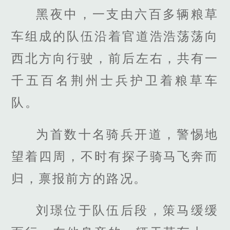
黑夜中，一支由六百多辆粮草
车组成的队伍沿着官道浩浩荡荡向
西北方向行驶，前后左右，共有一
千五百名荆州士兵护卫着粮草车
队。
为首数十名骑兵开道，警惕地
望着四周，不时有探子骑马飞奔而
归，禀报前方的路况。
刘璟位于队伍后段，策马缓缓