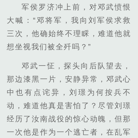
军侯罗济冲上前，对邓武愤恨
大喊：“邓将军，我向刘军侯求救
三次，他确始终不理睬，难道他就
想坐视我们被全歼吗？”
邓武一怔，探头向后队望去，
那边漆黑一片，安静异常，邓武心
中也有点诧异，刘璟为何按兵不
动，难道他真是害怕了？尽管刘璟
经历了汝南战役的惊心动魄，但那
一次他是作为一个逃亡者，在乱军