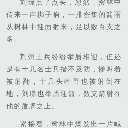
刘璟点了点头，忽然，密林中
传来一声梆子响，一排密集的箭雨
从树林中迎面射来，足以数百支之
多。
荆州士兵纷纷举盾相迎，但还
是有十几名士兵措不及防，惨叫着
被射翻，十几头牲畜也被射倒在
地，刘璟也举盾迎箭，数支箭射在
他的盾牌之上。
紧接着，树林中爆发出一片喊