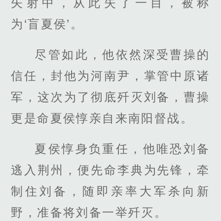
矢射中，从此失了一目，被称
为‘盲夏侯’。
尽管如此，他依然深受曹操的
信任，封他为河南尹，掌管中原诸
军，这次为了彻底歼灭刘备，曹操
更是命夏侯惇亲自来南阳督战。
夏侯惇身负重任，他唯恐刘备
逃入荆州，便先命李典为先锋，牵
制住刘备，随即亲率大军杀向新
野，准备将刘备一举歼灭。