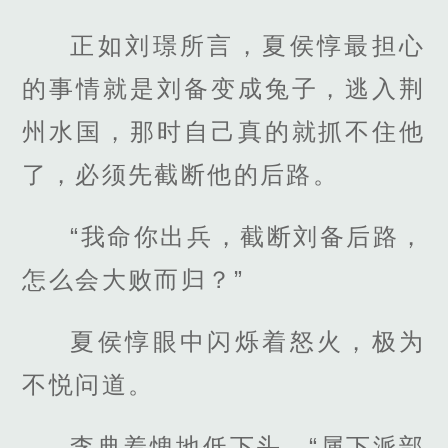
正如刘璟所言，夏侯惇最担心
的事情就是刘备变成兔子，逃入荆
州水国，那时自己真的就抓不住他
了，必须先截断他的后路。
“我命你出兵，截断刘备后路，
怎么会大败而归？”
夏侯惇眼中闪烁着怒火，极为
不悦问道。
李典羞愧地低下头，“属下派部