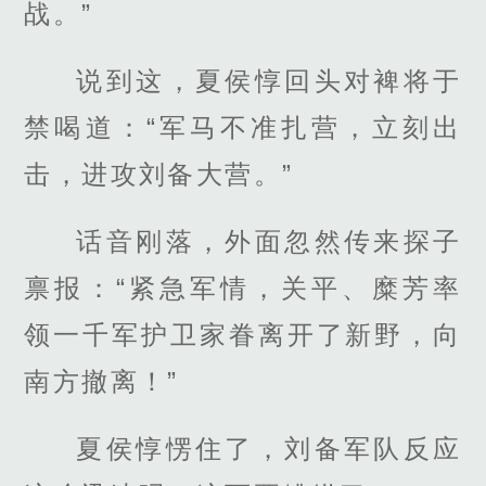
战。”
说到这，夏侯惇回头对裨将于
禁喝道：“军马不准扎营，立刻出
击，进攻刘备大营。”
话音刚落，外面忽然传来探子
禀报：“紧急军情，关平、糜芳率
领一千军护卫家眷离开了新野，向
南方撤离！”
夏侯惇愣住了，刘备军队反应