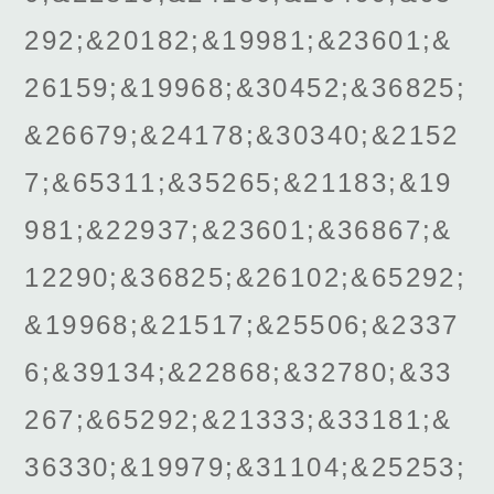
292;&20182;&19981;&23601;&
26159;&19968;&30452;&36825;
&26679;&24178;&30340;&2152
7;&65311;&35265;&21183;&19
981;&22937;&23601;&36867;&
12290;&36825;&26102;&65292;
&19968;&21517;&25506;&2337
6;&39134;&22868;&32780;&33
267;&65292;&21333;&33181;&
36330;&19979;&31104;&25253;