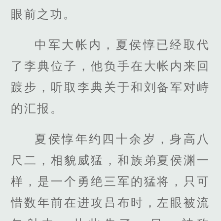
眼前之功。
中军大帐内，夏侯惇已经取代
了李典位子，他负手在大帐内来回
踱步，听取李典关于和刘备军对峙
的汇报。
夏侯惇年约四十余岁，身高八
尺二，相貌威猛，和族弟夏侯渊一
样，是一个勇绝三军的猛将，只可
惜数年前在进攻吕布时，左眼被流