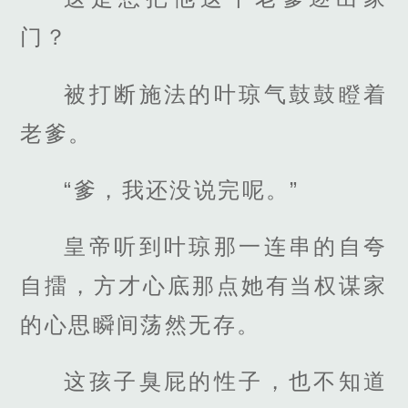
门？
被打断施法的叶琼气鼓鼓瞪着
老爹。
“爹，我还没说完呢。”
皇帝听到叶琼那一连串的自夸
自擂，方才心底那点她有当权谋家
的心思瞬间荡然无存。
这孩子臭屁的性子，也不知道