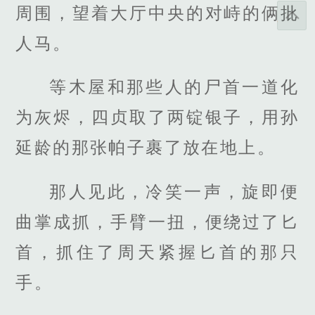
周围，望着大厅中央的对峙的俩批
人马。
等木屋和那些人的尸首一道化
为灰烬，四贞取了两锭银子，用孙
延龄的那张帕子裹了放在地上。
那人见此，冷笑一声，旋即便
曲掌成抓，手臂一扭，便绕过了匕
首，抓住了周天紧握匕首的那只
手。