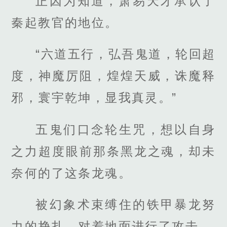
正因为知道，萧易天才承认了
秦起教官的地位。
“六道五行，弘吾鬼道，轮回超
度，神魔厉阻，煌煌天威，诛魔释
邪，寰宇乾坤，显我真灵。”
五鬼们口念轮生咒，想以自身
之力超度眼前那条黑龙之魂，却未
奈何的了这条龙魂。
被幻象术束缚住的铁甲暴龙努
力的挣扎，对着地面进行了攻击。