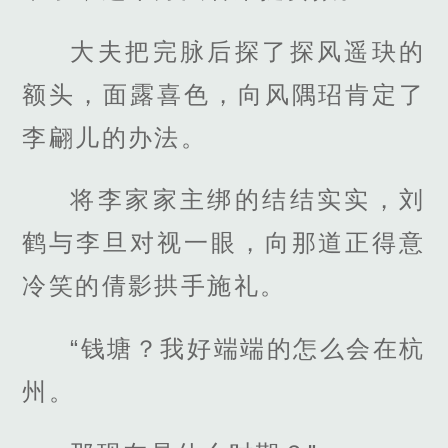
大夫把完脉后探了探风遥玦的
额头，面露喜色，向风隅玿肯定了
李翩儿的办法。
将李家家主绑的结结实实，刘
鹤与李旦对视一眼，向那道正得意
冷笑的倩影拱手施礼。
“钱塘？我好端端的怎么会在杭
州。