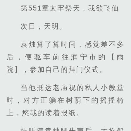
第551章太牢祭天，我欲飞仙
次日，天明。
袁烛算了算时间，感觉差不多
后，便驱车前往润宁市的【雨
院】，参加自己的拜门仪式。
当他抵达老庙祝的私人小教堂
时，对方正躺在树荫下的摇摇椅
上，悠哉的读着报纸。
待听清袁烛脚步声后，才抱怨