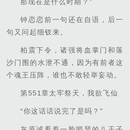
那现在是什么时期？”
钟恋恋前一句还在自语，后一
句又问起细钗来。
柏震下令，诸强将血掌门和落
沙门围的水泄不通，因为有前者这
个魂王压阵，谁也不敢轻举妄动。
第551章太牢祭天，我欲飞仙
“你这话话说完了是吗？”
灰原诚看着一脸嘚瑟的八王子