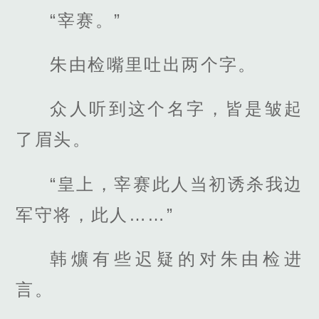
“宰赛。”
朱由检嘴里吐出两个字。
众人听到这个名字，皆是皱起
了眉头。
“皇上，宰赛此人当初诱杀我边
军守将，此人……”
韩爌有些迟疑的对朱由检进
言。