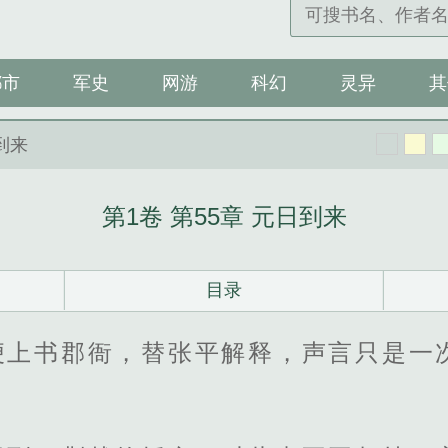
都市
军史
网游
科幻
灵异
其
日到来
第1卷 第55章 元日到来
目录
便上书郡衙，替张平解释，声言只是一