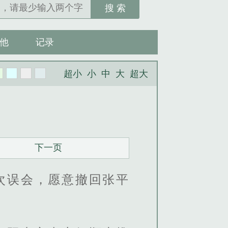
搜 索
他
记录
超小
小
中
大
超大
下一页
次误会，愿意撤回张平