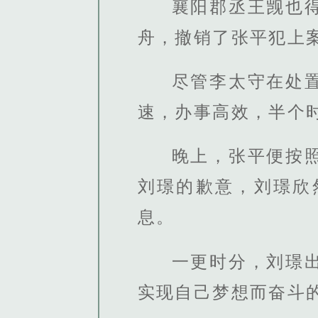
襄阳郡丞王觊也
舟，撤销了张平犯上
尽管李太守在处
速，办事高效，半个
晚上，张平便按
刘璟的歉意，刘璟欣
息。
一更时分，刘璟
实现自己梦想而奋斗