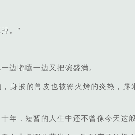
掉。”
她一边嘟囔一边又把碗盛满。
物，身披的兽皮也被篝火烤的炎热，露
有十年，短暂的人生中还不曾像今天这