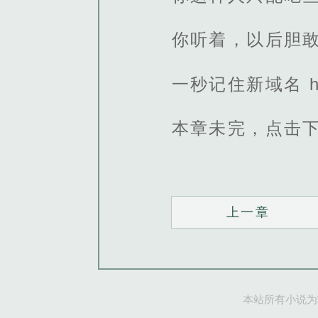
你听着，以后胆敢
一秒记住新域名 htt
本章未完，点击
上一章
本站所有小说为