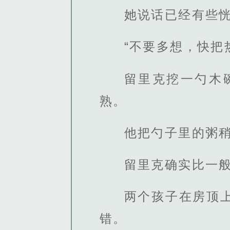
她说话已经有些
“不要多想，快把
留里克挖一勺木
熟。
他把勺子里的粥
留里克确实比一
两个孩子在房顶
错。