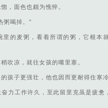
恍惚，面色也颇为憔悴。
热粥喝掉。”
碗里的麦粥，看着所谓的粥，它根本
稍稍吹凉，就往女孩的嘴里塞。
般的孩子更强壮，他也因而更耐得住寒
上奋力工作许久，至此留里克虽是疲惫