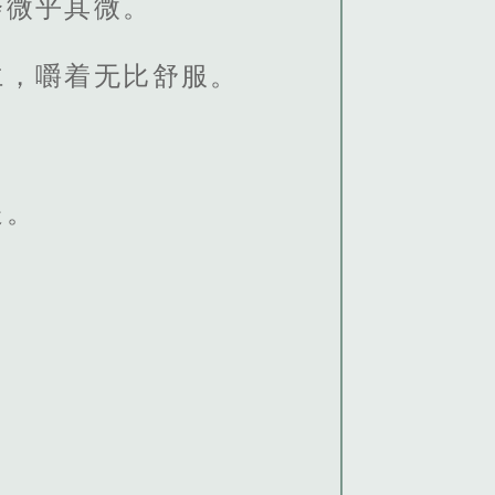
会微乎其微。
仁，嚼着无比舒服。
送。