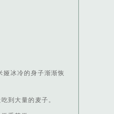
米娅冰冷的身子渐渐恢
般吃到大量的麦子。