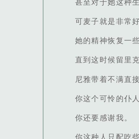
甚至对于她这种
可麦子就是非常
她的精神恢复一
直到这时候留里
尼雅带着不满直接
你这个可怜的仆
你还要感谢我。
你这种人只配吃