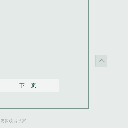
下一页
让更多读者欣赏。