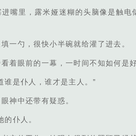
塞进嘴里，露米娅迷糊的头脑像是触电
又填一勺，很快小半碗就给灌了进去。
旁看着眼前的一幕，一时间不知如何是
道谁是仆人，谁才是主人。”
，眼神中还带有疑惑。
她的仆人。