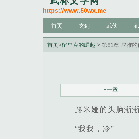
武林文学网
https://www.50wx.me
首页
玄幻
武侠
首页
>
留里克的崛起
> 第81章 尼雅
上一章
露米娅的头脑渐
“我我，冷”