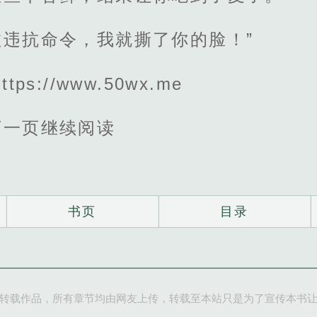
违抗命令，我就撕了你的脸！”
ps://www.50wx.me
下一页继续阅读
书页
目录
转载作品，所有章节均由网友上传，转载至本站只是为了宣传本书