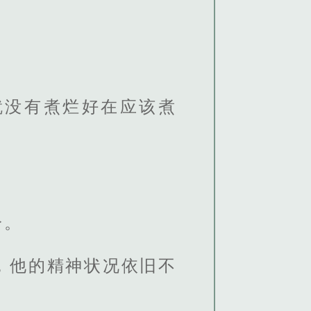
就没有煮烂好在应该煮
冷。
，他的精神状况依旧不