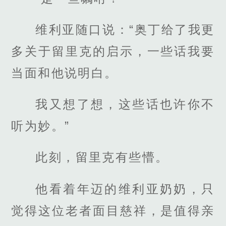
维利亚随口说：“奥丁给了我更
多关于留里克的启示，一些话我要
当面和他说明白。
我又想了想，这些话也许你不
听为妙。”
此刻，留里克有些懵。
他看着年迈的维利亚奶奶，只
觉得这位老者面目慈祥，是值得亲