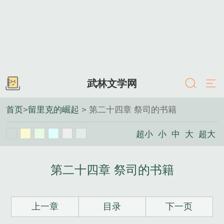
武林文学网
首页
>
留里克的崛起
> 第二十四章 祭司的书籍
超小
小
中
大
超大
第二十四章 祭司的书籍
上一章
目录
下一页