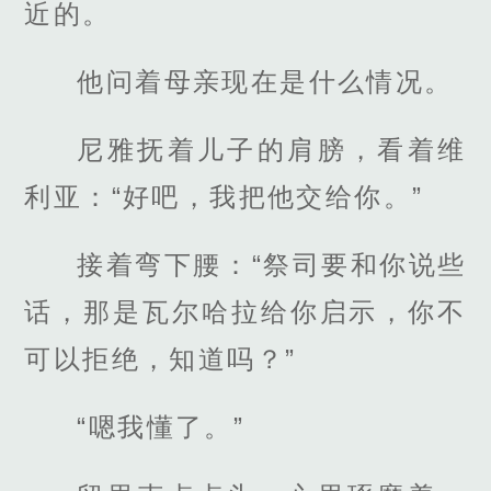
近的。
他问着母亲现在是什么情况。
尼雅抚着儿子的肩膀，看着维
利亚：“好吧，我把他交给你。”
接着弯下腰：“祭司要和你说些
话，那是瓦尔哈拉给你启示，你不
可以拒绝，知道吗？”
“嗯我懂了。”