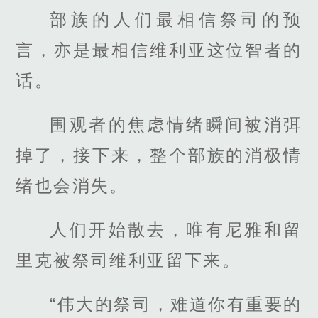
部族的人们最相信祭司的预
言，亦是最相信维利亚这位智者的
话。
围观者的焦虑情绪瞬间被消弭
掉了，接下来，整个部族的消极情
绪也会消失。
人们开始散去，唯有尼雅和留
里克被祭司维利亚留下来。
“伟大的祭司，难道你有重要的