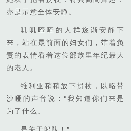
亦是示意全体安静。
叽叽喳喳的人群逐渐安静下
来，站在最前面的妇女们，带着负
责的表情看着这位部族里年纪最大
的老人。
维利亚稍稍放下拐杖，以略带
沙哑的声音说：“我知道你们来是
为了什么。
是关于船队！”