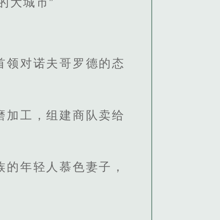
的大城市”
首领对诺夫哥罗德的态
磨加工，组建商队卖给
。
族的年轻人慕色妻子，