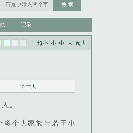
搜 索
他
记录
超小
小
中
大
超大
下一页
明人。
个多个大家族与若干小