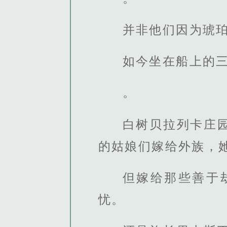
并非他们因为琥
如今坐在船上的三
。
白树贝拉列卡庄
的姑娘们嫁给外族，
但嫁给那些善于
忧。