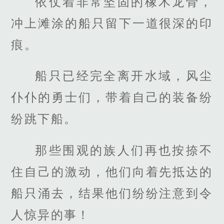
依仗着非常坚固的橡木龙骨，
冲上滩涂的船只留下一道很深的印
痕。
船只已经完全离开水域，风尘
仆仆的勇士们，带着自己的装备纷
纷跳下船。
那些围观的族人们再也按捺不
住自己的激动，他们向着先抵达的
船只涌去，结果他们纷纷注意到令
人惊异的事！