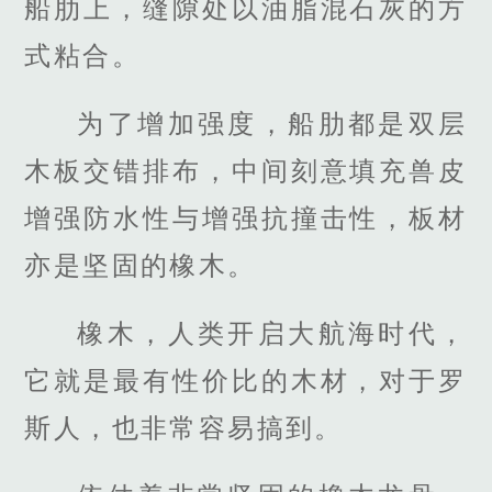
船肋上，缝隙处以油脂混石灰的方
式粘合。
为了增加强度，船肋都是双层
木板交错排布，中间刻意填充兽皮
增强防水性与增强抗撞击性，板材
亦是坚固的橡木。
橡木，人类开启大航海时代，
它就是最有性价比的木材，对于罗
斯人，也非常容易搞到。