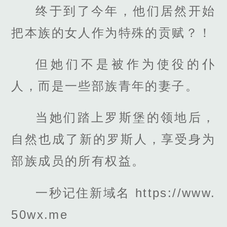
终于到了今年，他们居然开始
把本族的女人作为特殊的贡赋？！
但她们不是被作为使役的仆
人，而是一些部族青年的妻子。
当她们踏上罗斯堡的领地后，
自然也成了新的罗斯人，享受身为
部族成员的所有权益。
一秒记住新域名 https://www.
50wx.me