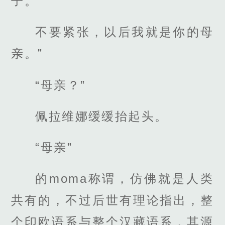
子。
不要紧张，以后我就是你的母
亲。”
“母亲？”
佩拉维娜缓缓抬起头。
“母亲”
的moma称谓，仿佛就是人类
共有的，不过后世有理论指出，整
个印欧语系与整个汉藏语系，其源