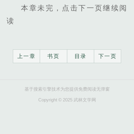
本章未完，点击下一页继续阅
读
上一章
书页
目录
下一页
基于搜索引擎技术为您提供免费阅读无弹窗
Copyright © 2025 武林文学网