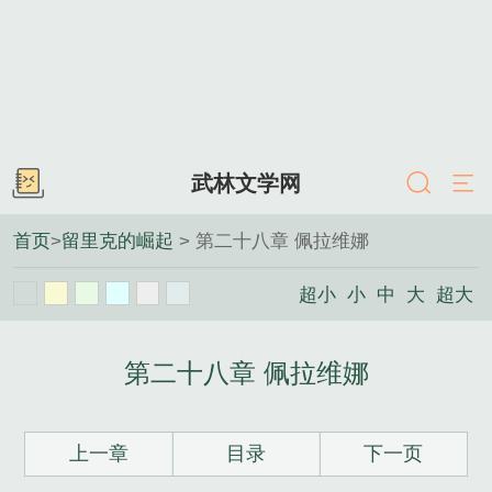
武林文学网
首页
>
留里克的崛起
> 第二十八章 佩拉维娜
超小
小
中
大
超大
第二十八章 佩拉维娜
上一章
目录
下一页