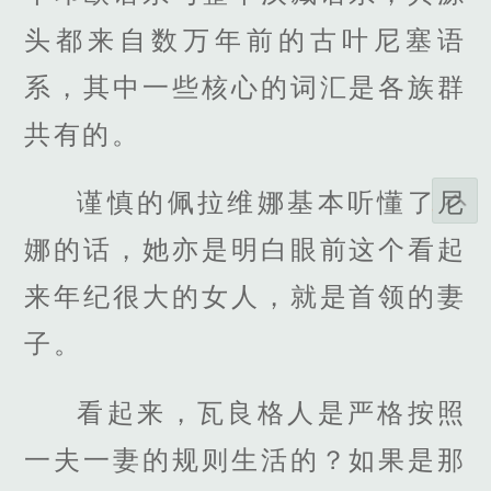
头都来自数万年前的古叶尼塞语
系，其中一些核心的词汇是各族群
共有的。
谨慎的佩拉维娜基本听懂了尼
娜的话，她亦是明白眼前这个看起
来年纪很大的女人，就是首领的妻
子。
看起来，瓦良格人是严格按照
一夫一妻的规则生活的？如果是那