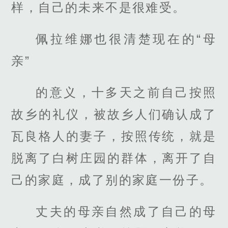
样，自己的未来不是很难受。
佩拉维娜也很清楚现在的“母
亲”
的意义，十多天之前自己按照
故乡的礼仪，被故乡人们确认成了
瓦良格人的妻子，按照传统，就是
脱离了白树庄园的群体，离开了自
己的家庭，成了别的家庭一份子。
丈夫的母亲自然成了自己的母