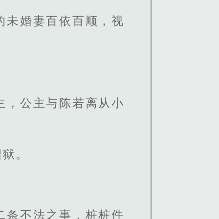
的未婚妻百依百顺，视
主，公主与陈若离从小
诏狱。
二条不法之事，桩桩件