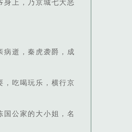
爷身上，乃京城七大恶
亲病逝，秦虎袭爵，成
耍，吃喝玩乐，横行京
陈国公家的大小姐，名