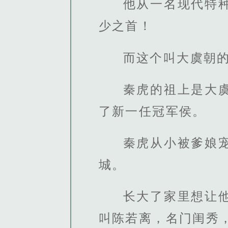
他从一名现代特
少之首！
而这个叫大虞朝
秦虎的祖上是大
了新一任冠军侯。
秦虎从小被爹娘
城。
长大了家里想让
叫陈若离，名门闺秀