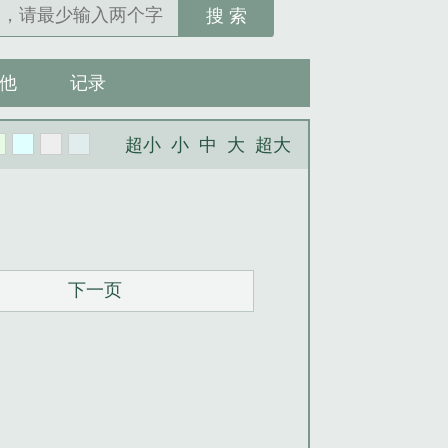
搜 索
他
记录
超小
小
中
大
超大
下一页