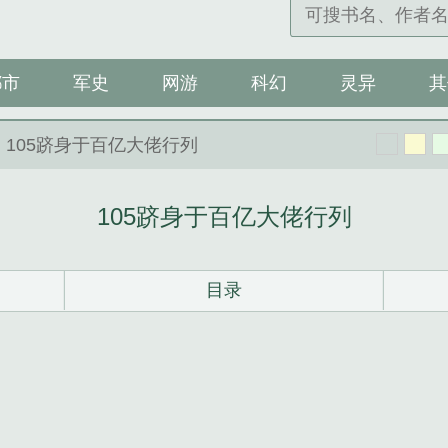
都市
军史
网游
科幻
灵异
其
> 105跻身于百亿大佬行列
105跻身于百亿大佬行列
目录