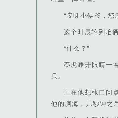
“哎呀小侯爷，您
这个时辰轮到咱
“什么？”
秦虎睁开眼睛一
兵。
正在他想张口问
他的脑海，几秒钟之