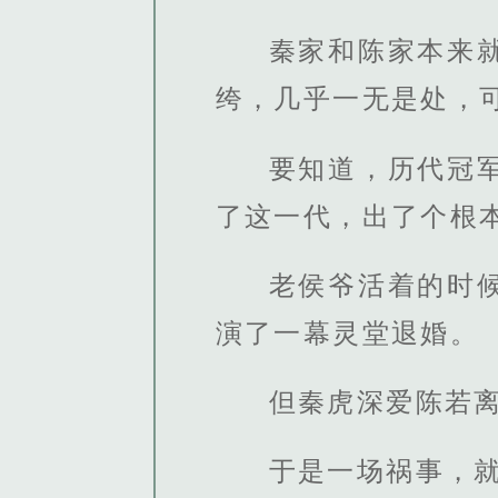
秦家和陈家本来
绔，几乎一无是处，
要知道，历代冠
了这一代，出了个根
老侯爷活着的时
演了一幕灵堂退婚。
但秦虎深爱陈若
于是一场祸事，