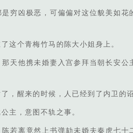
都是穷凶极恶，可偏偏对这位貌美如花
在了这个青梅竹马的陈大小姐身上。
，那天他携未婚妻入宫参拜当朝长安公
片了，醒来的时候，人已经到了内卫的
戏公主，意图不轨之事。
，陈若离竟然上书弹劾未婚夫秦虎七十