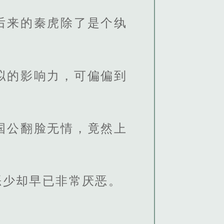
后来的秦虎除了是个纨
拟的影响力，可偏偏到
国公翻脸无情，竟然上
恶少却早已非常厌恶。