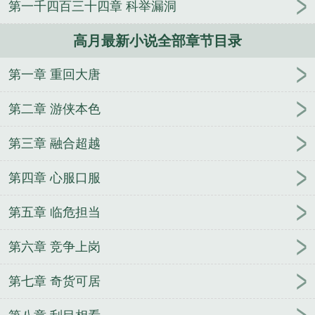
第一千四百三十四章 科举漏洞
30年山西杏花杏
日本武藏国
藏国臣
藏国民简历
藏国零点看书
藏国高月笔趣阁
藏国礼乐清人民医院
高月最新小说全部章节目录
超声科
藏国福
藏国强
藏国TXT校对版
异世横行之
召唤千古人杰
这个封神不正常
绝世行者
异世武
第一章 重回大唐
巅
晚唐余晖
主播别装，我都看到你摸金符了！
情
场做戏
武道修仙：我一修炼就开悟
斗罗：我都修仙
第二章 游侠本色
了，还封号斗罗？
华娱首席，这个导演有点行
无上
皇座
四合院从杀猪开始
我在西伯利亚打地鼠
从柯
第三章 融合超越
南开始的大反派
奥特曼之我咋就不是人了
剑葬神
第四章 心服口服
灵
最后人类
异能之纨绔天才
转生仙道
综武：这
个苦境有点强
第五章 临危担当
第六章 竞争上岗
第七章 奇货可居