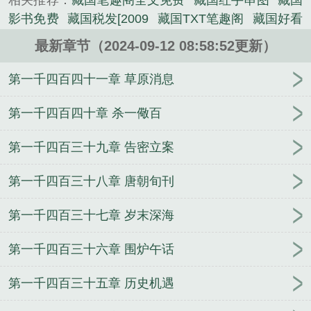
相关推荐：
藏国笔趣阁全文免费
藏国红手串图
藏国
影书免费
藏国税发[2009
藏国TXT笔趣阁
藏国好看
吗
藏国天禄书院
藏国高月免费阅读
藏国全文免费
最新章节（2024-09-12 08:58:52更新）
阅读
藏国免费阅读完整版
藏国忠 黑龙江
藏国仁的
框架三层次理论
藏国笔趣阁高月最新
藏国TXT免
第一千四百四十一章 草原消息
费
藏国峰个人简历
藏国影书
藏国振简历 乐陵
藏
国徽赣榆副书记
藏国TXT八零
藏国红是什么东西
第一千四百四十章 杀一儆百
藏国明个人简介
藏国栋中医看病效果如何
藏国福画
第一千四百三十九章 告密立案
家简介
藏国强简历
藏国平同志个人简历
藏国忠
藏国税发[96
藏国刚乒乓球
藏国传
藏国民现任职务
第一千四百三十八章 唐朝旬刊
是什么
藏国祥
藏国寅筒历
藏国全本免费TXT
臧国
民滑县
藏国起点中文网
藏国徽
藏国高月
藏国笔
第一千四百三十七章 岁末深海
趣阁
藏国华
藏国民滑县
藏国峰书法家
藏国寅芜
湖市
藏国平
藏国无错字精校版笔趣阁
藏国高月
第一千四百三十六章 围炉午话
TXT全本
藏国 完本TXT
藏国女主
藏国TXT
藏国
栋
藏国笔趣阁无弹窗
藏国高月最新章节八一中文
第一千四百三十五章 历史机遇
网
藏国高月百度百科
臧国平
藏国 高月
藏国公酒